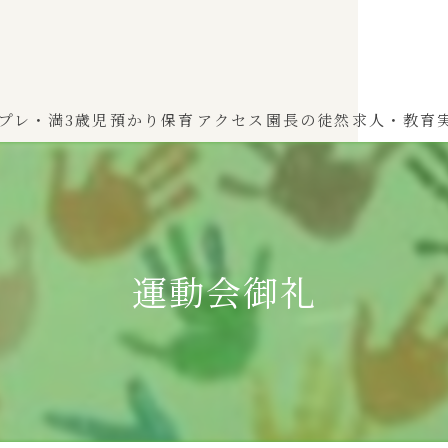
プレ・満3歳児
預かり保育
アクセス
園長の徒然
求人・教育
わかば（0～2歳児）
ひよこぐみ（1〜2歳児）
運動会御礼
ふたばぐみ(満3歳児)