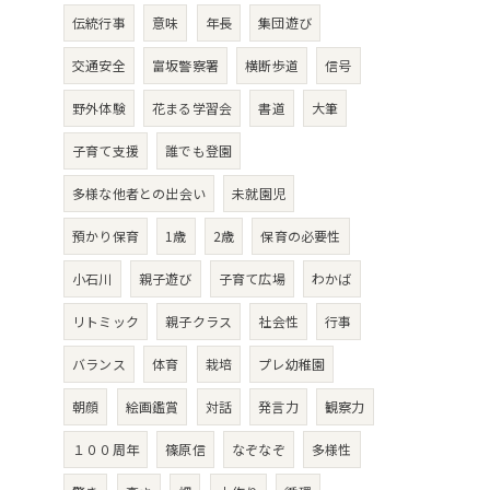
伝統行事
意味
年長
集団遊び
交通安全
富坂警察署
横断歩道
信号
野外体験
花まる学習会
書道
大筆
子育て支援
誰でも登園
多様な他者との出会い
未就園児
預かり保育
1歳
2歳
保育の必要性
小石川
親子遊び
子育て広場
わかば
リトミック
親子クラス
社会性
行事
バランス
体育
栽培
プレ幼稚園
朝顔
絵画鑑賞
対話
発言力
観察力
１００周年
篠原信
なぞなぞ
多様性