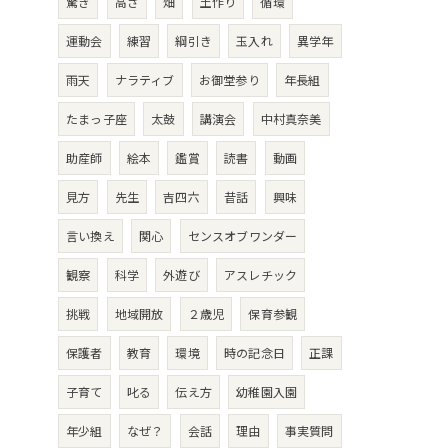
驚き
高さ
畑
土作り
循環
運動会
練習
綱引き
玉入れ
異学年
雨天
ナラティブ
お御堂参り
年長組
たまっ子座
太鼓
講演会
中村真奈美
助産師
絵本
鑑賞
読書
動画
見方
先生
吉四六
昔話
興味
言い換え
関心
センスオブワンダー
観察
科学
外遊び
アスレチック
挑戦
地域開放
２歳児
保育参観
保護者
教育
環境
時の記念日
正課
子育て
叱る
伝え方
幼稚園入園
年少組
なぜ？
会話
理由
事実質問