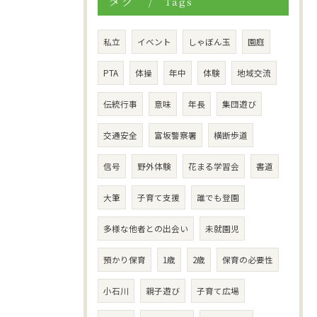
タグ
Tags
私立
イベント
しゃぼん玉
園庭
PTA
体操
年中
体験
地域交流
伝統行事
意味
年長
集団遊び
交通安全
富坂警察署
横断歩道
信号
野外体験
花まる学習会
書道
大筆
子育て支援
誰でも登園
多様な他者との出会い
未就園児
預かり保育
1歳
2歳
保育の必要性
小石川
親子遊び
子育て広場