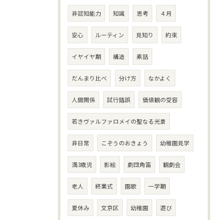
非認知能力
知識
思考
４月
安心
ルーティン
見知り
約束
イヤイヤ期
構造
素話
だんまり比べ
分け方
なかよく
人間関係
試行錯誤
価値観の受容
若きヴァルファロメイの聖なる光景
非日常
こぞうのおきょう
幼稚園見学
満3歳児
影絵
劇団角笛
観劇会
老人
終業式
園歌
一学期
夏休み
文京区
幼稚園
遊び