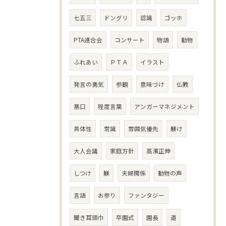
七五三
ドングリ
認識
ゴッホ
PTA連合会
コンサート
物語
動物
ふれあい
ＰＴＡ
イラスト
発言の勇気
参観
意味づけ
仏教
悪口
程度言葉
アンガーマネジメント
具体性
常識
雰囲気優先
躾け
大人会議
家庭方針
高濱正伸
しつけ
躾
夫婦関係
動物の声
言語
お参り
ファンタジー
聞き耳頭巾
卒園式
園長
道