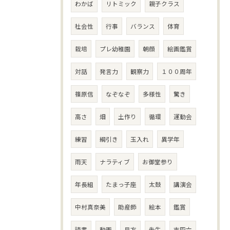
わかば
リトミック
親子クラス
社会性
行事
バランス
体育
栽培
プレ幼稚園
朝顔
絵画鑑賞
対話
発言力
観察力
１００周年
篠原信
なぞなぞ
多様性
驚き
高さ
畑
土作り
循環
運動会
練習
綱引き
玉入れ
異学年
雨天
ナラティブ
お御堂参り
年長組
たまっ子座
太鼓
講演会
中村真奈美
助産師
絵本
鑑賞
読書
動画
見方
先生
吉四六