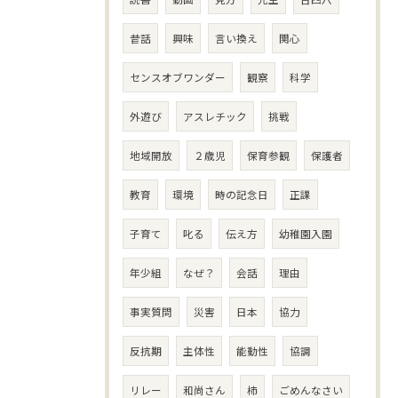
昔話
興味
言い換え
関心
センスオブワンダー
観察
科学
外遊び
アスレチック
挑戦
地域開放
２歳児
保育参観
保護者
教育
環境
時の記念日
正課
子育て
叱る
伝え方
幼稚園入園
年少組
なぜ？
会話
理由
事実質問
災害
日本
協力
反抗期
主体性
能動性
協調
リレー
和尚さん
柿
ごめんなさい