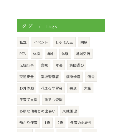
タグ
Tags
私立
イベント
しゃぼん玉
園庭
PTA
体操
年中
体験
地域交流
伝統行事
意味
年長
集団遊び
交通安全
富坂警察署
横断歩道
信号
野外体験
花まる学習会
書道
大筆
子育て支援
誰でも登園
多様な他者との出会い
未就園児
預かり保育
1歳
2歳
保育の必要性