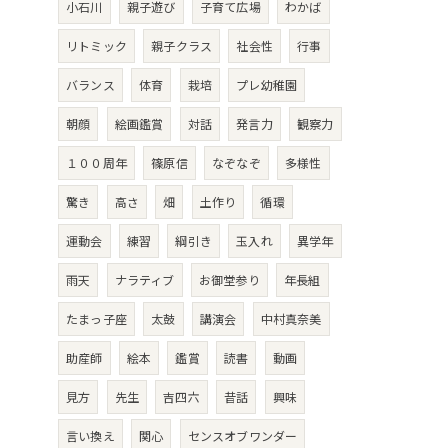
小石川
親子遊び
子育て広場
わかば
リトミック
親子クラス
社会性
行事
バランス
体育
栽培
プレ幼稚園
朝顔
絵画鑑賞
対話
発言力
観察力
１００周年
篠原信
なぞなぞ
多様性
驚き
高さ
畑
土作り
循環
運動会
練習
綱引き
玉入れ
異学年
雨天
ナラティブ
お御堂参り
年長組
たまっ子座
太鼓
講演会
中村真奈美
助産師
絵本
鑑賞
読書
動画
見方
先生
吉四六
昔話
興味
言い換え
関心
センスオブワンダー