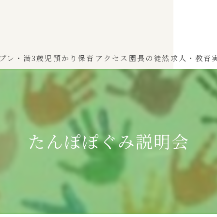
プレ・満3歳児
預かり保育
アクセス
園長の徒然
求人・教育
わかば（0～2歳児）
ひよこぐみ（1〜2歳児）
たんぽぽぐみ説明会
ふたばぐみ(満3歳児)