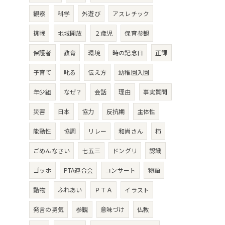
観察
科学
外遊び
アスレチック
挑戦
地域開放
２歳児
保育参観
保護者
教育
環境
時の記念日
正課
子育て
叱る
伝え方
幼稚園入園
年少組
なぜ？
会話
理由
事実質問
災害
日本
協力
反抗期
主体性
能動性
協調
リレー
和尚さん
柿
ごめんなさい
七五三
ドングリ
認識
ゴッホ
PTA連合会
コンサート
物語
動物
ふれあい
ＰＴＡ
イラスト
発言の勇気
参観
意味づけ
仏教