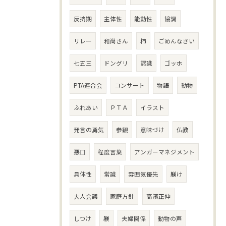
反抗期
主体性
能動性
協調
リレー
和尚さん
柿
ごめんなさい
七五三
ドングリ
認識
ゴッホ
PTA連合会
コンサート
物語
動物
ふれあい
ＰＴＡ
イラスト
発言の勇気
参観
意味づけ
仏教
悪口
程度言葉
アンガーマネジメント
具体性
常識
雰囲気優先
躾け
大人会議
家庭方針
高濱正伸
しつけ
躾
夫婦関係
動物の声