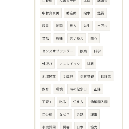
年長組
たまっ子座
太鼓
講演会
中村真奈美
助産師
絵本
鑑賞
読書
動画
見方
先生
吉四六
昔話
興味
言い換え
関心
センスオブワンダー
観察
科学
外遊び
アスレチック
挑戦
地域開放
２歳児
保育参観
保護者
教育
環境
時の記念日
正課
子育て
叱る
伝え方
幼稚園入園
年少組
なぜ？
会話
理由
事実質問
災害
日本
協力