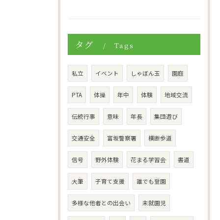
タグ
Tags
私立
イベント
しゃぼん玉
園庭
PTA
体操
年中
体験
地域交流
伝統行事
意味
年長
集団遊び
交通安全
富坂警察署
横断歩道
信号
野外体験
花まる学習会
書道
大筆
子育て支援
誰でも登園
多様な他者との出会い
未就園児