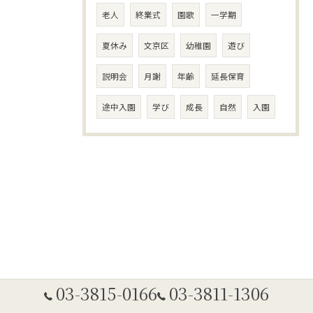
老人
終業式
園歌
一学期
夏休み
文京区
幼稚園
遊び
説明会
月謝
年齢
延長保育
途中入園
学び
成長
自然
入園
03-3815-0166
03-3811-1306