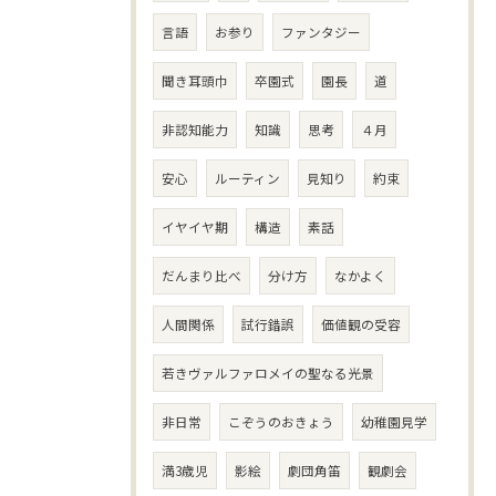
言語
お参り
ファンタジー
聞き耳頭巾
卒園式
園長
道
非認知能力
知識
思考
４月
安心
ルーティン
見知り
約束
イヤイヤ期
構造
素話
だんまり比べ
分け方
なかよく
人間関係
試行錯誤
価値観の受容
若きヴァルファロメイの聖なる光景
非日常
こぞうのおきょう
幼稚園見学
満3歳児
影絵
劇団角笛
観劇会