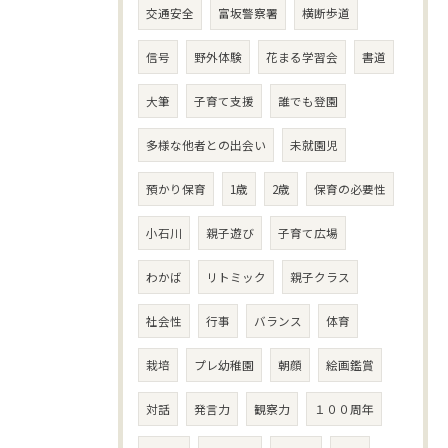
交通安全
富坂警察署
横断歩道
信号
野外体験
花まる学習会
書道
大筆
子育て支援
誰でも登園
多様な他者との出会い
未就園児
預かり保育
1歳
2歳
保育の必要性
小石川
親子遊び
子育て広場
わかば
リトミック
親子クラス
社会性
行事
バランス
体育
栽培
プレ幼稚園
朝顔
絵画鑑賞
対話
発言力
観察力
１００周年