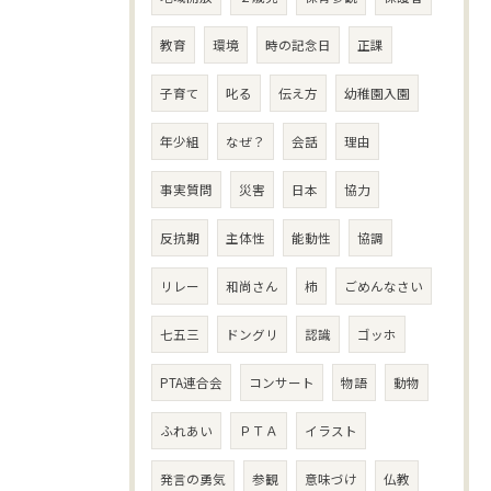
教育
環境
時の記念日
正課
子育て
叱る
伝え方
幼稚園入園
年少組
なぜ？
会話
理由
事実質問
災害
日本
協力
反抗期
主体性
能動性
協調
リレー
和尚さん
柿
ごめんなさい
七五三
ドングリ
認識
ゴッホ
PTA連合会
コンサート
物語
動物
ふれあい
ＰＴＡ
イラスト
発言の勇気
参観
意味づけ
仏教