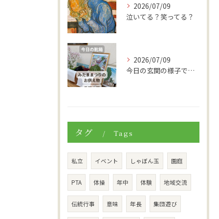
2026/07/09
泣いてる？笑ってる？
2026/07/09
今日の玄関の様子です。
タグ
Tags
私立
イベント
しゃぼん玉
園庭
PTA
体操
年中
体験
地域交流
伝統行事
意味
年長
集団遊び