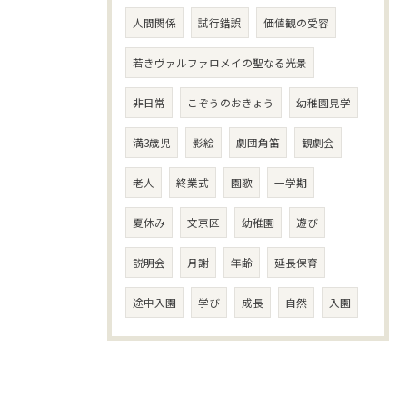
人間関係
試行錯誤
価値観の受容
若きヴァルファロメイの聖なる光景
非日常
こぞうのおきょう
幼稚園見学
満3歳児
影絵
劇団角笛
観劇会
老人
終業式
園歌
一学期
夏休み
文京区
幼稚園
遊び
説明会
月謝
年齢
延長保育
途中入園
学び
成長
自然
入園