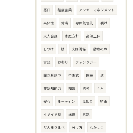
悪口
程度言葉
アンガーマネジメント
具体性
常識
雰囲気優先
躾け
大人会議
家庭方針
高濱正伸
しつけ
躾
夫婦関係
動物の声
言語
お参り
ファンタジー
聞き耳頭巾
卒園式
園長
道
非認知能力
知識
思考
４月
安心
ルーティン
見知り
約束
イヤイヤ期
構造
素話
だんまり比べ
分け方
なかよく