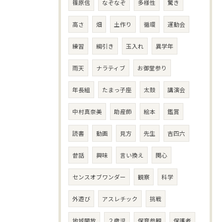
篠原信
なぞなぞ
多様性
驚き
高さ
畑
土作り
循環
運動会
練習
綱引き
玉入れ
異学年
雨天
ナラティブ
お御堂参り
年長組
たまっ子座
太鼓
講演会
中村真奈美
助産師
絵本
鑑賞
読書
動画
見方
先生
吉四六
昔話
興味
言い換え
関心
センスオブワンダー
観察
科学
外遊び
アスレチック
挑戦
地域開放
２歳児
保育参観
保護者