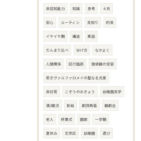
非認知能力
知識
思考
４月
安心
ルーティン
見知り
約束
イヤイヤ期
構造
素話
だんまり比べ
分け方
なかよく
人間関係
試行錯誤
価値観の受容
若きヴァルファロメイの聖なる光景
非日常
こぞうのおきょう
幼稚園見学
満3歳児
影絵
劇団角笛
観劇会
老人
終業式
園歌
一学期
夏休み
文京区
幼稚園
遊び