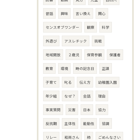
昔話
興味
言い換え
関心
センスオブワンダー
観察
科学
外遊び
アスレチック
挑戦
地域開放
２歳児
保育参観
保護者
教育
環境
時の記念日
正課
子育て
叱る
伝え方
幼稚園入園
年少組
なぜ？
会話
理由
事実質問
災害
日本
協力
反抗期
主体性
能動性
協調
リレー
和尚さん
柿
ごめんなさい