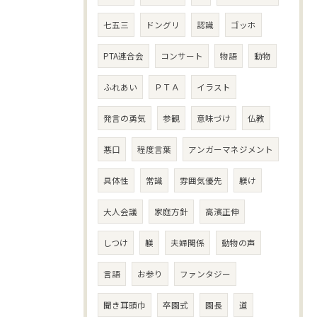
七五三
ドングリ
認識
ゴッホ
PTA連合会
コンサート
物語
動物
ふれあい
ＰＴＡ
イラスト
発言の勇気
参観
意味づけ
仏教
悪口
程度言葉
アンガーマネジメント
具体性
常識
雰囲気優先
躾け
大人会議
家庭方針
高濱正伸
しつけ
躾
夫婦関係
動物の声
言語
お参り
ファンタジー
聞き耳頭巾
卒園式
園長
道