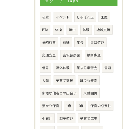
タグ
Tags
私立
イベント
しゃぼん玉
園庭
PTA
体操
年中
体験
地域交流
伝統行事
意味
年長
集団遊び
交通安全
富坂警察署
横断歩道
信号
野外体験
花まる学習会
書道
大筆
子育て支援
誰でも登園
多様な他者との出会い
未就園児
預かり保育
1歳
2歳
保育の必要性
小石川
親子遊び
子育て広場