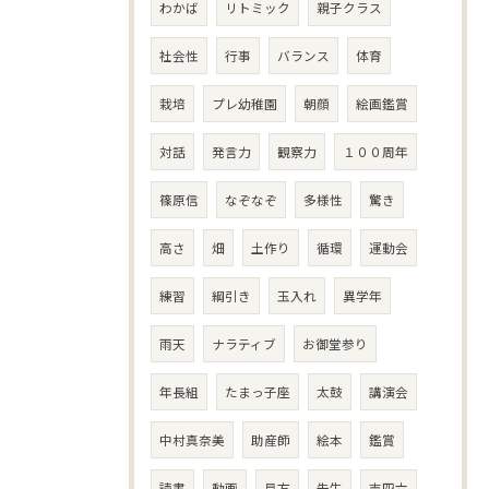
わかば
リトミック
親子クラス
社会性
行事
バランス
体育
栽培
プレ幼稚園
朝顔
絵画鑑賞
対話
発言力
観察力
１００周年
篠原信
なぞなぞ
多様性
驚き
高さ
畑
土作り
循環
運動会
練習
綱引き
玉入れ
異学年
雨天
ナラティブ
お御堂参り
年長組
たまっ子座
太鼓
講演会
中村真奈美
助産師
絵本
鑑賞
読書
動画
見方
先生
吉四六