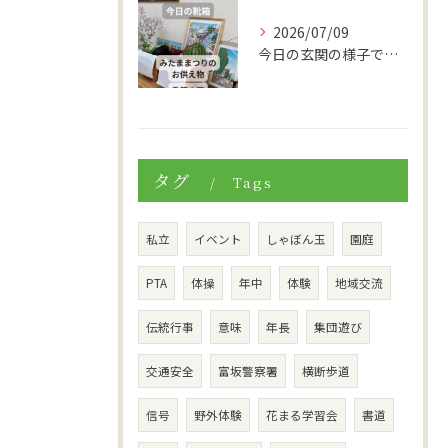
2026/07/09
今日の玄関の様子です。
タグ
Tags
私立
イベント
しゃぼん玉
園庭
PTA
体操
年中
体験
地域交流
伝統行事
意味
年長
集団遊び
交通安全
富坂警察署
横断歩道
信号
野外体験
花まる学習会
書道