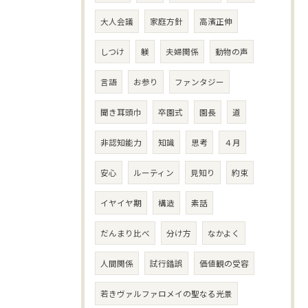
大人会議
家庭方針
高濱正伸
しつけ
躾
夫婦関係
動物の声
言語
お参り
ファンタジー
聞き耳頭巾
卒園式
園長
道
非認知能力
知識
思考
４月
安心
ルーティン
見知り
約束
イヤイヤ期
構造
素話
だんまり比べ
分け方
なかよく
人間関係
試行錯誤
価値観の受容
若きヴァルファロメイの聖なる光景