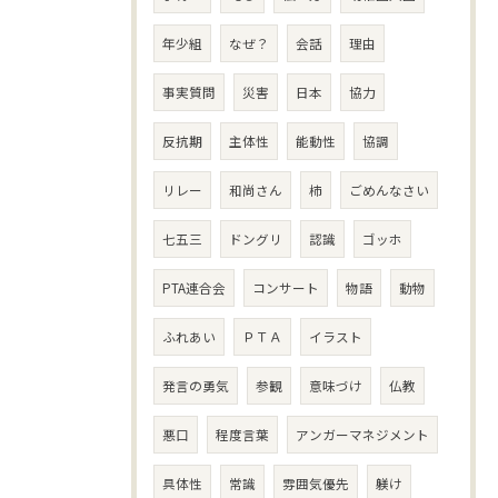
年少組
なぜ？
会話
理由
事実質問
災害
日本
協力
反抗期
主体性
能動性
協調
リレー
和尚さん
柿
ごめんなさい
七五三
ドングリ
認識
ゴッホ
PTA連合会
コンサート
物語
動物
ふれあい
ＰＴＡ
イラスト
発言の勇気
参観
意味づけ
仏教
悪口
程度言葉
アンガーマネジメント
具体性
常識
雰囲気優先
躾け