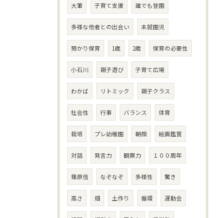
大筆
子育て支援
誰でも登園
多様な他者との出会い
未就園児
預かり保育
1歳
2歳
保育の必要性
小石川
親子遊び
子育て広場
わかば
リトミック
親子クラス
社会性
行事
バランス
体育
栽培
プレ幼稚園
朝顔
絵画鑑賞
対話
発言力
観察力
１００周年
篠原信
なぞなぞ
多様性
驚き
高さ
畑
土作り
循環
運動会