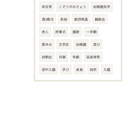
非日常
こぞうのおきょう
幼稚園見学
満3歳児
影絵
劇団角笛
観劇会
老人
終業式
園歌
一学期
夏休み
文京区
幼稚園
遊び
説明会
月謝
年齢
延長保育
途中入園
学び
成長
自然
入園