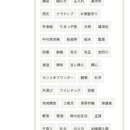
練習
綱引き
玉入れ
異学年
雨天
ナラティブ
お御堂参り
年長組
たまっ子座
太鼓
講演会
中村真奈美
助産師
絵本
鑑賞
読書
動画
見方
先生
吉四六
昔話
興味
言い換え
関心
センスオブワンダー
観察
科学
外遊び
アスレチック
挑戦
地域開放
２歳児
保育参観
保護者
教育
環境
時の記念日
正課
子育て
叱る
伝え方
幼稚園入園