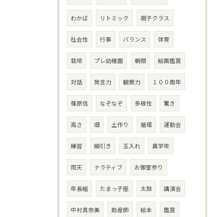
わかば
リトミック
親子クラス
社会性
行事
バランス
体育
栽培
プレ幼稚園
朝顔
絵画鑑賞
対話
発言力
観察力
１００周年
篠原信
なぞなぞ
多様性
驚き
高さ
畑
土作り
循環
運動会
練習
綱引き
玉入れ
異学年
雨天
ナラティブ
お御堂参り
年長組
たまっ子座
太鼓
講演会
中村真奈美
助産師
絵本
鑑賞