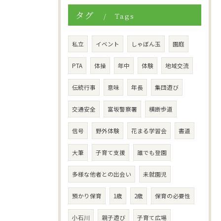
タグ
Tags
私立
イベント
しゃぼん玉
園庭
PTA
体操
年中
体験
地域交流
伝統行事
意味
年長
集団遊び
交通安全
富坂警察署
横断歩道
信号
野外体験
花まる学習会
書道
大筆
子育て支援
誰でも登園
多様な他者との出会い
未就園児
預かり保育
1歳
2歳
保育の必要性
小石川
親子遊び
子育て広場