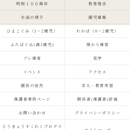
明照１００周年
教育理念
生活の様子
園児募集
ひよこぐみ（1〜2歳児）
わかば（0～2歳児）
ふたばぐみ(満3歳児)
預かり保育
プレ保育
見学
イベント
アクセス
園長の徒然
求人・教育実習
保護者専用ページ
関係者(保護者)評価
お問い合わせ
プライバシーポリシー
とうきょうすくわくプログラ
サイトマップ