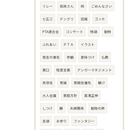
リレー
和尚さん
柿
ごめんなさい
七五三
ドングリ
認識
ゴッホ
PTA連合会
コンサート
物語
動物
ふれあい
ＰＴＡ
イラスト
発言の勇気
参観
意味づけ
仏教
悪口
程度言葉
アンガーマネジメント
具体性
常識
雰囲気優先
躾け
大人会議
家庭方針
高濱正伸
しつけ
躾
夫婦関係
動物の声
言語
お参り
ファンタジー