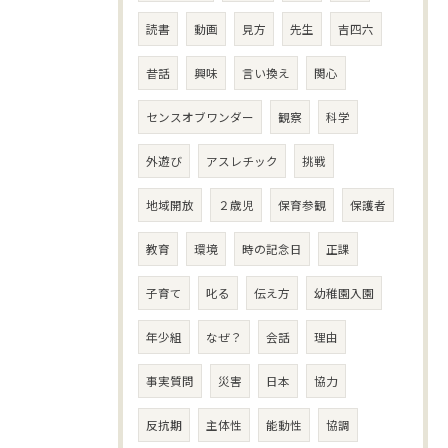
読書
動画
見方
先生
吉四六
昔話
興味
言い換え
関心
センスオブワンダー
観察
科学
外遊び
アスレチック
挑戦
地域開放
２歳児
保育参観
保護者
教育
環境
時の記念日
正課
子育て
叱る
伝え方
幼稚園入園
年少組
なぜ？
会話
理由
事実質問
災害
日本
協力
反抗期
主体性
能動性
協調