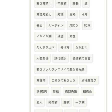
聞き耳頭巾
卒園式
園長
道
非認知能力
知識
思考
４月
安心
ルーティン
見知り
約束
イヤイヤ期
構造
素話
だんまり比べ
分け方
なかよく
人間関係
試行錯誤
価値観の受容
若きヴァルファロメイの聖なる光景
非日常
こぞうのおきょう
幼稚園見学
満3歳児
影絵
劇団角笛
観劇会
老人
終業式
園歌
一学期