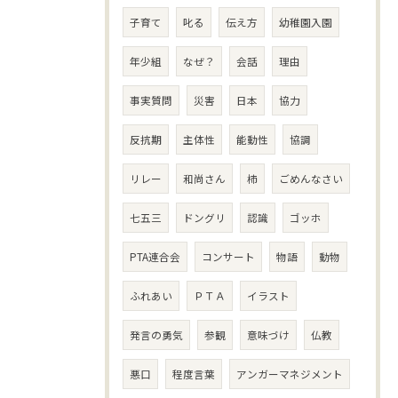
子育て
叱る
伝え方
幼稚園入園
年少組
なぜ？
会話
理由
事実質問
災害
日本
協力
反抗期
主体性
能動性
協調
リレー
和尚さん
柿
ごめんなさい
七五三
ドングリ
認識
ゴッホ
PTA連合会
コンサート
物語
動物
ふれあい
ＰＴＡ
イラスト
発言の勇気
参観
意味づけ
仏教
悪口
程度言葉
アンガーマネジメント