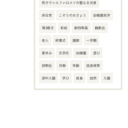
若きヴァルファロメイの聖なる光景
非日常
こぞうのおきょう
幼稚園見学
満3歳児
影絵
劇団角笛
観劇会
老人
終業式
園歌
一学期
夏休み
文京区
幼稚園
遊び
説明会
月謝
年齢
延長保育
途中入園
学び
成長
自然
入園