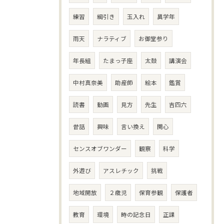
練習
綱引き
玉入れ
異学年
雨天
ナラティブ
お御堂参り
年長組
たまっ子座
太鼓
講演会
中村真奈美
助産師
絵本
鑑賞
読書
動画
見方
先生
吉四六
昔話
興味
言い換え
関心
センスオブワンダー
観察
科学
外遊び
アスレチック
挑戦
地域開放
２歳児
保育参観
保護者
教育
環境
時の記念日
正課