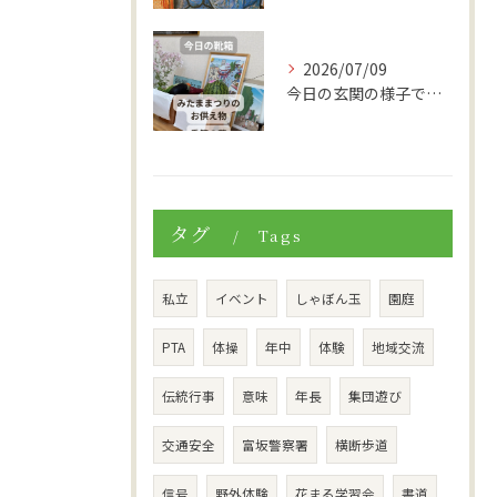
2026/07/09
今日の玄関の様子です。
タグ
Tags
私立
イベント
しゃぼん玉
園庭
PTA
体操
年中
体験
地域交流
伝統行事
意味
年長
集団遊び
交通安全
富坂警察署
横断歩道
信号
野外体験
花まる学習会
書道