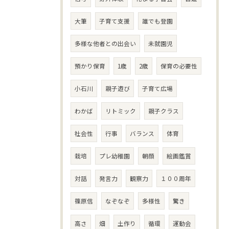
大筆
子育て支援
誰でも登園
多様な他者との出会い
未就園児
預かり保育
1歳
2歳
保育の必要性
小石川
親子遊び
子育て広場
わかば
リトミック
親子クラス
社会性
行事
バランス
体育
栽培
プレ幼稚園
朝顔
絵画鑑賞
対話
発言力
観察力
１００周年
篠原信
なぞなぞ
多様性
驚き
高さ
畑
土作り
循環
運動会