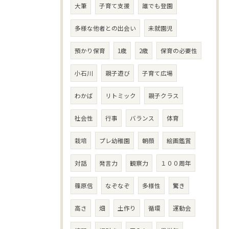
大筆
子育て支援
誰でも登園
多様な他者との出会い
未就園児
預かり保育
1歳
2歳
保育の必要性
小石川
親子遊び
子育て広場
わかば
リトミック
親子クラス
社会性
行事
バランス
体育
栽培
プレ幼稚園
朝顔
絵画鑑賞
対話
発言力
観察力
１００周年
篠原信
なぞなぞ
多様性
驚き
高さ
畑
土作り
循環
運動会