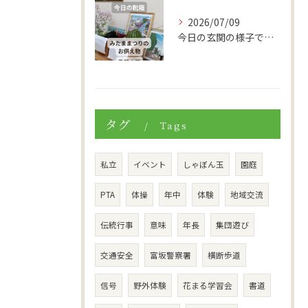
2026/07/09
今日の玄関の様子です。
タグ
Tags
私立
イベント
しゃぼん玉
園庭
PTA
体操
年中
体験
地域交流
伝統行事
意味
年長
集団遊び
交通安全
富坂警察署
横断歩道
信号
野外体験
花まる学習会
書道