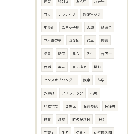
練習
綱引き
玉入れ
異学年
雨天
ナラティブ
お御堂参り
年長組
たまっ子座
太鼓
講演会
中村真奈美
助産師
絵本
鑑賞
読書
動画
見方
先生
吉四六
昔話
興味
言い換え
関心
センスオブワンダー
観察
科学
外遊び
アスレチック
挑戦
地域開放
２歳児
保育参観
保護者
教育
環境
時の記念日
正課
子育て
叱る
伝え方
幼稚園入園