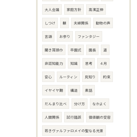
大人会議
家庭方針
高濱正伸
しつけ
躾
夫婦関係
動物の声
言語
お参り
ファンタジー
聞き耳頭巾
卒園式
園長
道
非認知能力
知識
思考
４月
安心
ルーティン
見知り
約束
イヤイヤ期
構造
素話
だんまり比べ
分け方
なかよく
人間関係
試行錯誤
価値観の受容
若きヴァルファロメイの聖なる光景