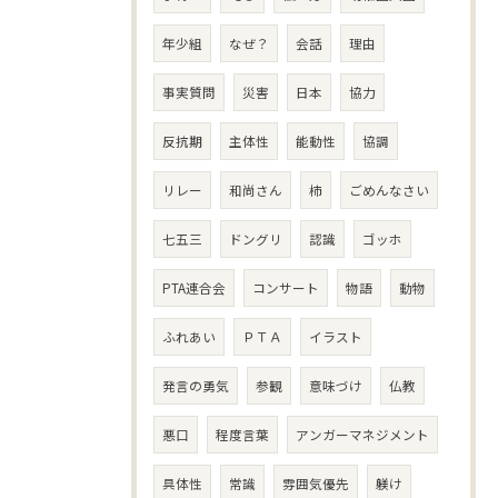
年少組
なぜ？
会話
理由
事実質問
災害
日本
協力
反抗期
主体性
能動性
協調
リレー
和尚さん
柿
ごめんなさい
七五三
ドングリ
認識
ゴッホ
PTA連合会
コンサート
物語
動物
ふれあい
ＰＴＡ
イラスト
発言の勇気
参観
意味づけ
仏教
悪口
程度言葉
アンガーマネジメント
具体性
常識
雰囲気優先
躾け