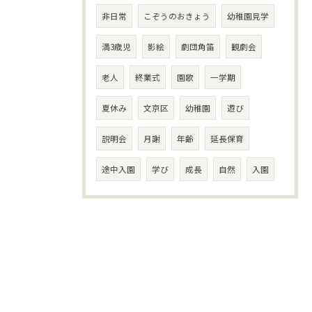
非日常
こぞうのおきょう
幼稚園見学
満3歳児
影絵
劇団角笛
観劇会
老人
終業式
園歌
一学期
夏休み
文京区
幼稚園
遊び
説明会
月謝
年齢
延長保育
途中入園
学び
成長
自然
入園