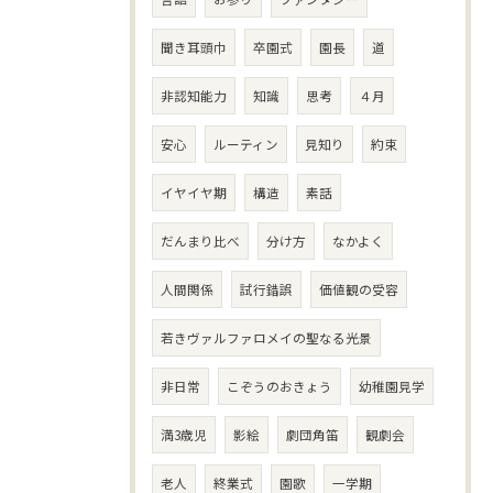
聞き耳頭巾
卒園式
園長
道
非認知能力
知識
思考
４月
安心
ルーティン
見知り
約束
イヤイヤ期
構造
素話
だんまり比べ
分け方
なかよく
人間関係
試行錯誤
価値観の受容
若きヴァルファロメイの聖なる光景
非日常
こぞうのおきょう
幼稚園見学
満3歳児
影絵
劇団角笛
観劇会
老人
終業式
園歌
一学期