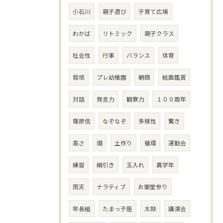
小石川
親子遊び
子育て広場
わかば
リトミック
親子クラス
社会性
行事
バランス
体育
栽培
プレ幼稚園
朝顔
絵画鑑賞
対話
発言力
観察力
１００周年
篠原信
なぞなぞ
多様性
驚き
高さ
畑
土作り
循環
運動会
練習
綱引き
玉入れ
異学年
雨天
ナラティブ
お御堂参り
年長組
たまっ子座
太鼓
講演会