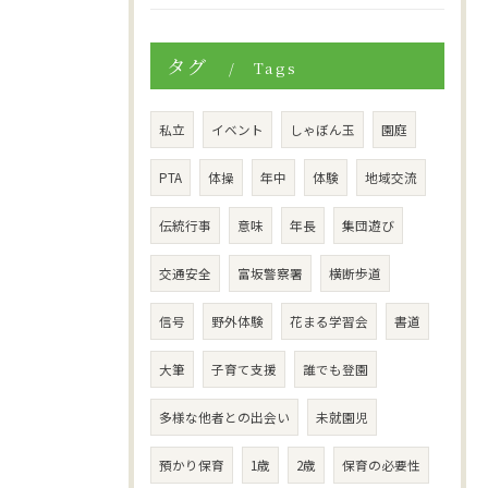
タグ
Tags
私立
イベント
しゃぼん玉
園庭
PTA
体操
年中
体験
地域交流
伝統行事
意味
年長
集団遊び
交通安全
富坂警察署
横断歩道
信号
野外体験
花まる学習会
書道
大筆
子育て支援
誰でも登園
多様な他者との出会い
未就園児
預かり保育
1歳
2歳
保育の必要性