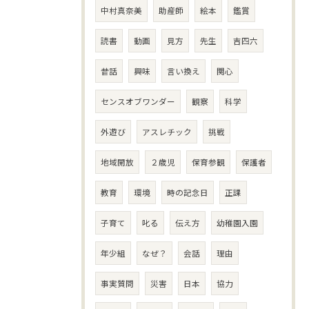
中村真奈美
助産師
絵本
鑑賞
読書
動画
見方
先生
吉四六
昔話
興味
言い換え
関心
センスオブワンダー
観察
科学
外遊び
アスレチック
挑戦
地域開放
２歳児
保育参観
保護者
教育
環境
時の記念日
正課
子育て
叱る
伝え方
幼稚園入園
年少組
なぜ？
会話
理由
事実質問
災害
日本
協力