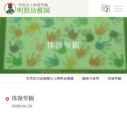
体操参観
文京区の幼稚園なら明照幼稚園
園長の徒然
体操参観
体操参観
2008/06/20