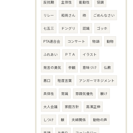
反抗期
主体性
能動性
協調
リレー
和尚さん
柿
ごめんなさい
七五三
ドングリ
認識
ゴッホ
PTA連合会
コンサート
物語
動物
ふれあい
ＰＴＡ
イラスト
発言の勇気
参観
意味づけ
仏教
悪口
程度言葉
アンガーマネジメント
具体性
常識
雰囲気優先
躾け
大人会議
家庭方針
高濱正伸
しつけ
躾
夫婦関係
動物の声
言語
お参り
ファンタジー