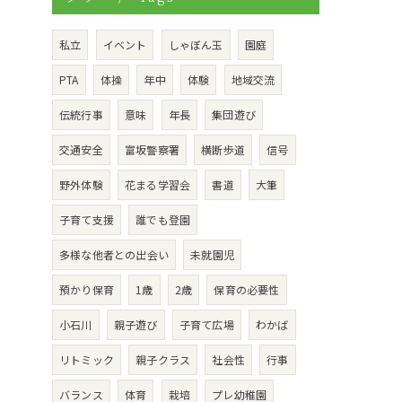
私立
イベント
しゃぼん玉
園庭
PTA
体操
年中
体験
地域交流
伝統行事
意味
年長
集団遊び
交通安全
富坂警察署
横断歩道
信号
野外体験
花まる学習会
書道
大筆
子育て支援
誰でも登園
多様な他者との出会い
未就園児
預かり保育
1歳
2歳
保育の必要性
小石川
親子遊び
子育て広場
わかば
リトミック
親子クラス
社会性
行事
バランス
体育
栽培
プレ幼稚園