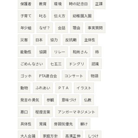
保護者
教育
環境
時の記念日
正課
子育て
叱る
伝え方
幼稚園入園
年少組
なぜ？
会話
理由
事実質問
災害
日本
協力
反抗期
主体性
能動性
協調
リレー
和尚さん
柿
ごめんなさい
七五三
ドングリ
認識
ゴッホ
PTA連合会
コンサート
物語
動物
ふれあい
ＰＴＡ
イラスト
発言の勇気
参観
意味づけ
仏教
悪口
程度言葉
アンガーマネジメント
具体性
常識
雰囲気優先
躾け
大人会議
家庭方針
高濱正伸
しつけ