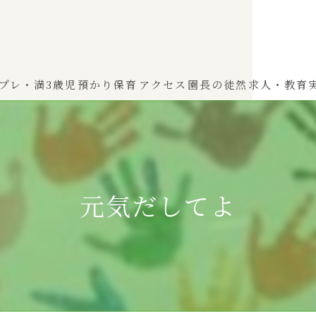
プレ・満3歳児
預かり保育
アクセス
園長の徒然
求人・教育
わかば（0～2歳児）
ひよこぐみ（1〜2歳児）
元気だしてよ
ふたばぐみ(満3歳児)