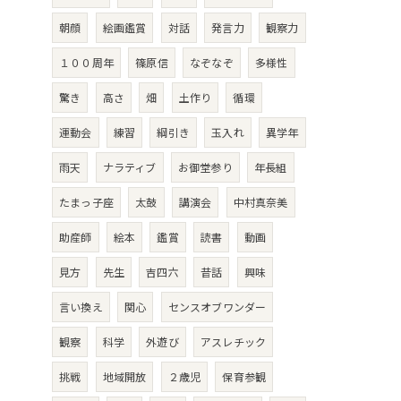
朝顔
絵画鑑賞
対話
発言力
観察力
１００周年
篠原信
なぞなぞ
多様性
驚き
高さ
畑
土作り
循環
運動会
練習
綱引き
玉入れ
異学年
雨天
ナラティブ
お御堂参り
年長組
たまっ子座
太鼓
講演会
中村真奈美
助産師
絵本
鑑賞
読書
動画
見方
先生
吉四六
昔話
興味
言い換え
関心
センスオブワンダー
観察
科学
外遊び
アスレチック
挑戦
地域開放
２歳児
保育参観