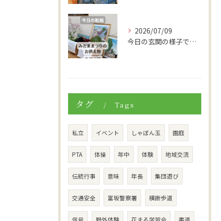
2026/07/09
今日の玄関の様子です。
タグ
Tags
私立
イベント
しゃぼん玉
園庭
PTA
体操
年中
体験
地域交流
伝統行事
意味
年長
集団遊び
交通安全
富坂警察署
横断歩道
信号
野外体験
花まる学習会
書道