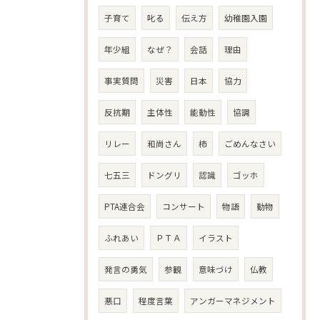
子育て
叱る
伝え方
幼稚園入園
年少組
なぜ？
会話
理由
事実質問
災害
日本
協力
反抗期
主体性
能動性
協調
リレー
和尚さん
柿
ごめんなさい
七五三
ドングリ
認識
ゴッホ
PTA連合会
コンサート
物語
動物
ふれあい
ＰＴＡ
イラスト
発言の勇気
参観
意味づけ
仏教
悪口
程度言葉
アンガーマネジメント