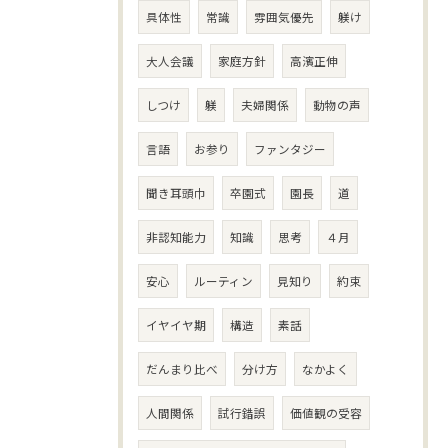
具体性
常識
雰囲気優先
躾け
大人会議
家庭方針
高濱正伸
しつけ
躾
夫婦関係
動物の声
言語
お参り
ファンタジー
聞き耳頭巾
卒園式
園長
道
非認知能力
知識
思考
４月
安心
ルーティン
見知り
約束
イヤイヤ期
構造
素話
だんまり比べ
分け方
なかよく
人間関係
試行錯誤
価値観の受容