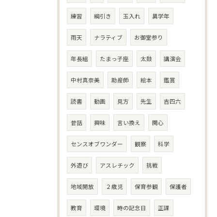
練習
綱引き
玉入れ
異学年
雨天
ナラティブ
お御堂参り
年長組
たまっ子座
太鼓
講演会
中村真奈美
助産師
絵本
鑑賞
読書
動画
見方
先生
吉四六
昔話
興味
言い換え
関心
センスオブワンダー
観察
科学
外遊び
アスレチック
挑戦
地域開放
２歳児
保育参観
保護者
教育
環境
時の記念日
正課