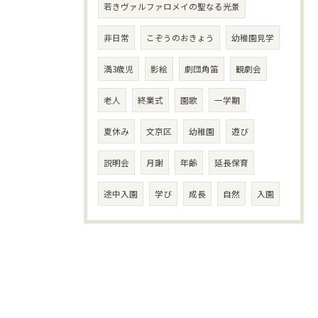
若きヴァルファロメイの聖なる光景
非日常
こぞうのおきょう
幼稚園見学
満3歳児
影絵
劇団角笛
観劇会
老人
終業式
園歌
一学期
夏休み
文京区
幼稚園
遊び
説明会
月謝
年齢
延長保育
途中入園
学び
成長
自然
入園