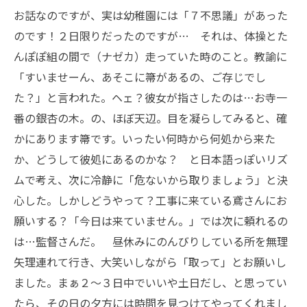
お話なのですが、実は幼稚園には「７不思議」があった
のです！２日限りだったのですが… それは、体操とた
んぽぽ組の間で（ナゼカ）走っていた時のこと。教諭に
「すいませーん、あそこに箒があるの、ご存じでし
た？」と言われた。ヘェ？彼女が指さしたのは…お寺一
番の銀杏の木。の、ほぼ天辺。目を凝らしてみると、確
かにあります箒です。いったい何時から何処から来た
か、どうして彼処にあるのかな？ と日本語っぽいリズ
ムで考え、次に冷静に「危ないから取りましょう」と決
心した。しかしどうやって？工事に来ている鳶さんにお
願いする？「今日は来ていません。」では次に頼れるの
は…監督さんだ。 昼休みにのんびりしている所を無理
矢理連れて行き、大笑いしながら「取って」とお願いし
ました。まぁ２〜３日中でいいや土日だし、と思ってい
たら、その日の夕方には時間を見つけてやってくれまし