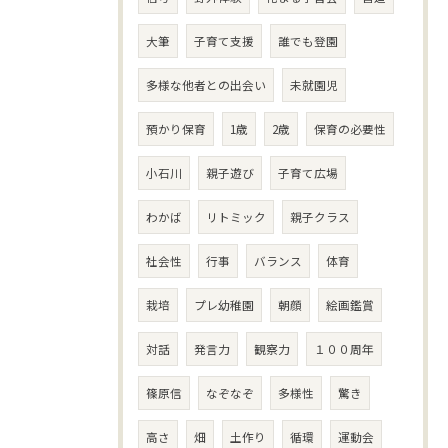
大筆
子育て支援
誰でも登園
多様な他者との出会い
未就園児
預かり保育
1歳
2歳
保育の必要性
小石川
親子遊び
子育て広場
わかば
リトミック
親子クラス
社会性
行事
バランス
体育
栽培
プレ幼稚園
朝顔
絵画鑑賞
対話
発言力
観察力
１００周年
篠原信
なぞなぞ
多様性
驚き
高さ
畑
土作り
循環
運動会