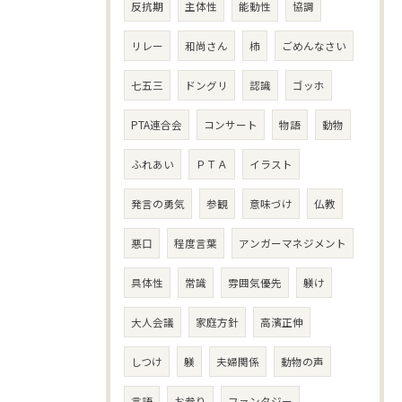
反抗期
主体性
能動性
協調
リレー
和尚さん
柿
ごめんなさい
七五三
ドングリ
認識
ゴッホ
PTA連合会
コンサート
物語
動物
ふれあい
ＰＴＡ
イラスト
発言の勇気
参観
意味づけ
仏教
悪口
程度言葉
アンガーマネジメント
具体性
常識
雰囲気優先
躾け
大人会議
家庭方針
高濱正伸
しつけ
躾
夫婦関係
動物の声
言語
お参り
ファンタジー