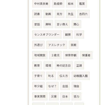
中村真奈美
助産師
絵本
鑑賞
読書
動画
見方
先生
吉四六
昔話
興味
言い換え
関心
センスオブワンダー
観察
科学
外遊び
アスレチック
挑戦
地域開放
２歳児
保育参観
保護者
教育
環境
時の記念日
正課
子育て
叱る
伝え方
幼稚園入園
年少組
なぜ？
会話
理由
事実質問
災害
日本
協力