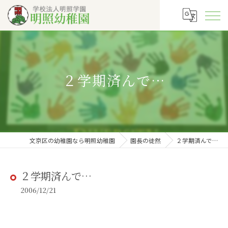
２学期済んで…
文京区の幼稚園なら明照幼稚園
園長の徒然
２学期済んで…
２学期済んで…
2006/12/21