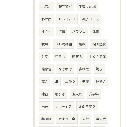
小石川
親子遊び
子育て広場
わかば
リトミック
親子クラス
社会性
行事
バランス
体育
栽培
プレ幼稚園
朝顔
絵画鑑賞
対話
発言力
観察力
１００周年
篠原信
なぞなぞ
多様性
驚き
高さ
畑
土作り
循環
運動会
練習
綱引き
玉入れ
異学年
雨天
ナラティブ
お御堂参り
年長組
たまっ子座
太鼓
講演会