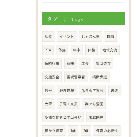
タグ
Tags
私立
イベント
しゃぼん玉
園庭
PTA
体操
年中
体験
地域交流
伝統行事
意味
年長
集団遊び
交通安全
富坂警察署
横断歩道
信号
野外体験
花まる学習会
書道
大筆
子育て支援
誰でも登園
多様な他者との出会い
未就園児
預かり保育
1歳
2歳
保育の必要性