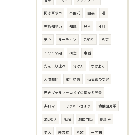
聞き耳頭巾
卒園式
園長
道
非認知能力
知識
思考
４月
安心
ルーティン
見知り
約束
イヤイヤ期
構造
素話
だんまり比べ
分け方
なかよく
人間関係
試行錯誤
価値観の受容
若きヴァルファロメイの聖なる光景
非日常
こぞうのおきょう
幼稚園見学
満3歳児
影絵
劇団角笛
観劇会
老人
終業式
園歌
一学期