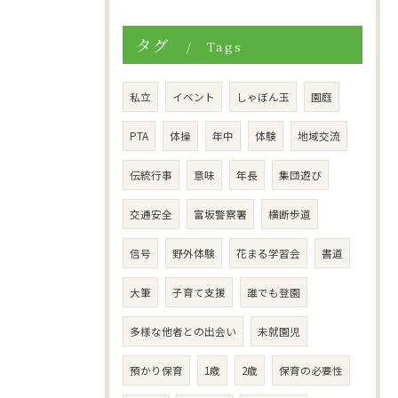
タグ
Tags
私立
イベント
しゃぼん玉
園庭
PTA
体操
年中
体験
地域交流
伝統行事
意味
年長
集団遊び
交通安全
富坂警察署
横断歩道
信号
野外体験
花まる学習会
書道
大筆
子育て支援
誰でも登園
多様な他者との出会い
未就園児
預かり保育
1歳
2歳
保育の必要性