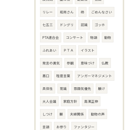
リレー
和尚さん
柿
ごめんなさい
七五三
ドングリ
認識
ゴッホ
PTA連合会
コンサート
物語
動物
ふれあい
ＰＴＡ
イラスト
発言の勇気
参観
意味づけ
仏教
悪口
程度言葉
アンガーマネジメント
具体性
常識
雰囲気優先
躾け
大人会議
家庭方針
高濱正伸
しつけ
躾
夫婦関係
動物の声
言語
お参り
ファンタジー