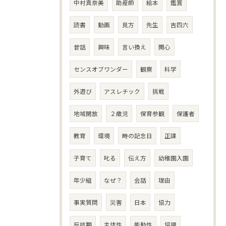
中村真奈美
助産師
絵本
鑑賞
読書
動画
見方
先生
吉四六
昔話
興味
言い換え
関心
センスオブワンダー
観察
科学
外遊び
アスレチック
挑戦
地域開放
２歳児
保育参観
保護者
教育
環境
時の記念日
正課
子育て
叱る
伝え方
幼稚園入園
年少組
なぜ？
会話
理由
事実質問
災害
日本
協力
反抗期
主体性
能動性
協調