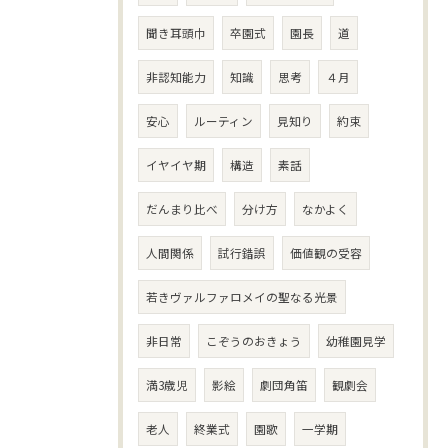
聞き耳頭巾
卒園式
園長
道
非認知能力
知識
思考
４月
安心
ルーティン
見知り
約束
イヤイヤ期
構造
素話
だんまり比べ
分け方
なかよく
人間関係
試行錯誤
価値観の受容
若きヴァルファロメイの聖なる光景
非日常
こぞうのおきょう
幼稚園見学
満3歳児
影絵
劇団角笛
観劇会
老人
終業式
園歌
一学期