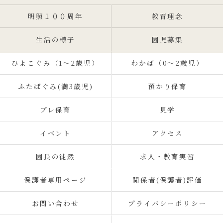
明照１００周年
教育理念
生活の様子
園児募集
ひよこぐみ（1〜2歳児）
わかば（0～2歳児）
ふたばぐみ(満3歳児)
預かり保育
プレ保育
見学
イベント
アクセス
園長の徒然
求人・教育実習
保護者専用ページ
関係者(保護者)評価
お問い合わせ
プライバシーポリシー