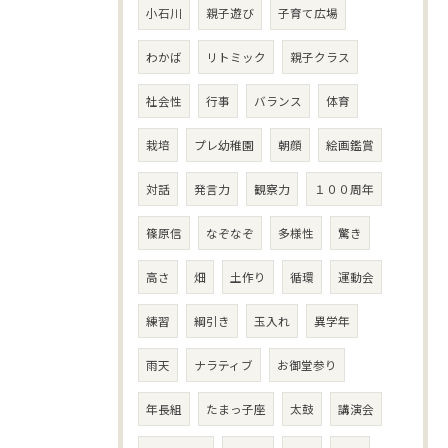
小石川
親子遊び
子育て広場
わかば
リトミック
親子クラス
社会性
行事
バランス
体育
栽培
プレ幼稚園
朝顔
絵画鑑賞
対話
発言力
観察力
１００周年
篠原信
なぞなぞ
多様性
驚き
高さ
畑
土作り
循環
運動会
練習
綱引き
玉入れ
異学年
雨天
ナラティブ
お御堂参り
年長組
たまっ子座
太鼓
講演会