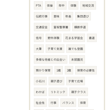
PTA
体操
年中
体験
地域交流
伝統行事
意味
年長
集団遊び
交通安全
富坂警察署
横断歩道
信号
野外体験
花まる学習会
書道
大筆
子育て支援
誰でも登園
多様な他者との出会い
未就園児
預かり保育
1歳
2歳
保育の必要性
小石川
親子遊び
子育て広場
わかば
リトミック
親子クラス
社会性
行事
バランス
体育