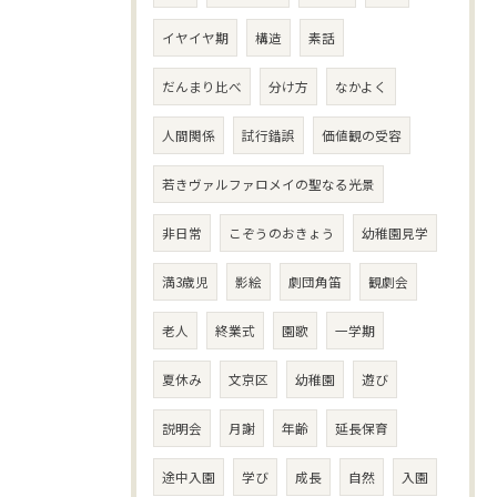
イヤイヤ期
構造
素話
だんまり比べ
分け方
なかよく
人間関係
試行錯誤
価値観の受容
若きヴァルファロメイの聖なる光景
非日常
こぞうのおきょう
幼稚園見学
満3歳児
影絵
劇団角笛
観劇会
老人
終業式
園歌
一学期
夏休み
文京区
幼稚園
遊び
説明会
月謝
年齢
延長保育
途中入園
学び
成長
自然
入園