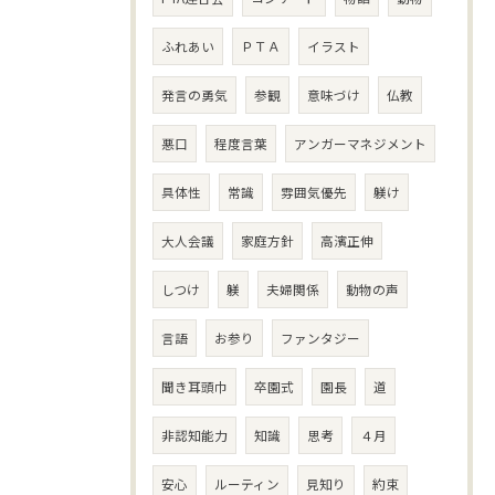
ふれあい
ＰＴＡ
イラスト
発言の勇気
参観
意味づけ
仏教
悪口
程度言葉
アンガーマネジメント
具体性
常識
雰囲気優先
躾け
大人会議
家庭方針
高濱正伸
しつけ
躾
夫婦関係
動物の声
言語
お参り
ファンタジー
聞き耳頭巾
卒園式
園長
道
非認知能力
知識
思考
４月
安心
ルーティン
見知り
約束