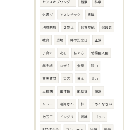
センスオブワンダー
観察
科学
外遊び
アスレチック
挑戦
地域開放
２歳児
保育参観
保護者
教育
環境
時の記念日
正課
子育て
叱る
伝え方
幼稚園入園
年少組
なぜ？
会話
理由
事実質問
災害
日本
協力
反抗期
主体性
能動性
協調
リレー
和尚さん
柿
ごめんなさい
七五三
ドングリ
認識
ゴッホ
PTA連合会
コンサート
物語
動物