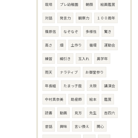
栽培
プレ幼稚園
朝顔
絵画鑑賞
対話
発言力
観察力
１００周年
篠原信
なぞなぞ
多様性
驚き
高さ
畑
土作り
循環
運動会
練習
綱引き
玉入れ
異学年
雨天
ナラティブ
お御堂参り
年長組
たまっ子座
太鼓
講演会
中村真奈美
助産師
絵本
鑑賞
読書
動画
見方
先生
吉四六
昔話
興味
言い換え
関心