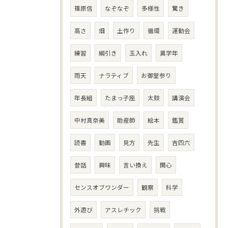
篠原信
なぞなぞ
多様性
驚き
高さ
畑
土作り
循環
運動会
練習
綱引き
玉入れ
異学年
雨天
ナラティブ
お御堂参り
年長組
たまっ子座
太鼓
講演会
中村真奈美
助産師
絵本
鑑賞
読書
動画
見方
先生
吉四六
昔話
興味
言い換え
関心
センスオブワンダー
観察
科学
外遊び
アスレチック
挑戦