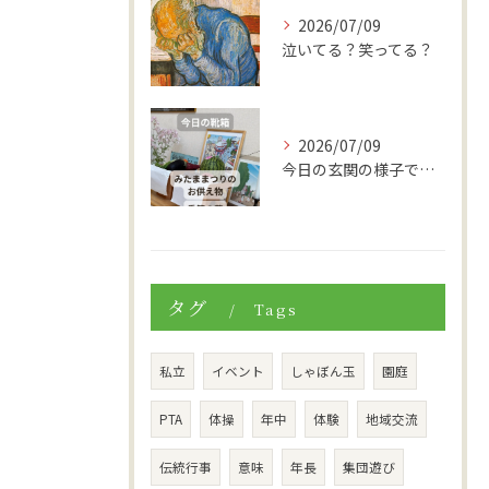
2026/07/09
泣いてる？笑ってる？
2026/07/09
今日の玄関の様子です。
タグ
Tags
私立
イベント
しゃぼん玉
園庭
PTA
体操
年中
体験
地域交流
伝統行事
意味
年長
集団遊び