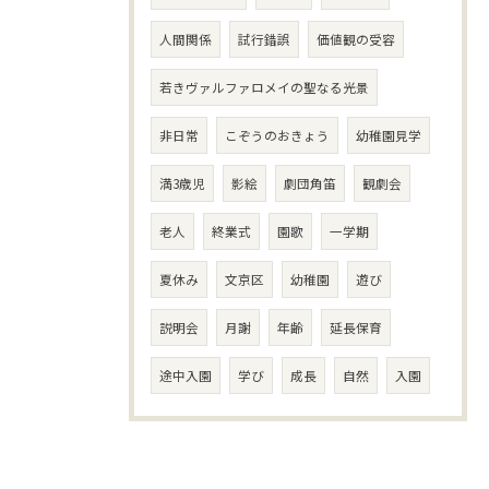
人間関係
試行錯誤
価値観の受容
若きヴァルファロメイの聖なる光景
非日常
こぞうのおきょう
幼稚園見学
満3歳児
影絵
劇団角笛
観劇会
老人
終業式
園歌
一学期
夏休み
文京区
幼稚園
遊び
説明会
月謝
年齢
延長保育
途中入園
学び
成長
自然
入園