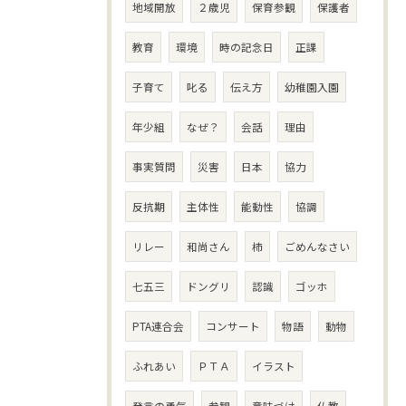
地域開放
２歳児
保育参観
保護者
教育
環境
時の記念日
正課
子育て
叱る
伝え方
幼稚園入園
年少組
なぜ？
会話
理由
事実質問
災害
日本
協力
反抗期
主体性
能動性
協調
リレー
和尚さん
柿
ごめんなさい
七五三
ドングリ
認識
ゴッホ
PTA連合会
コンサート
物語
動物
ふれあい
ＰＴＡ
イラスト