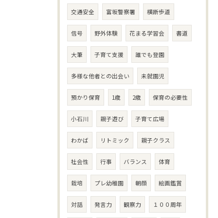
交通安全
富坂警察署
横断歩道
信号
野外体験
花まる学習会
書道
大筆
子育て支援
誰でも登園
多様な他者との出会い
未就園児
預かり保育
1歳
2歳
保育の必要性
小石川
親子遊び
子育て広場
わかば
リトミック
親子クラス
社会性
行事
バランス
体育
栽培
プレ幼稚園
朝顔
絵画鑑賞
対話
発言力
観察力
１００周年