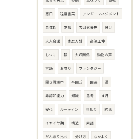
発言の勇気
参観
意味づけ
仏教
悪口
程度言葉
アンガーマネジメント
具体性
常識
雰囲気優先
躾け
大人会議
家庭方針
高濱正伸
しつけ
躾
夫婦関係
動物の声
言語
お参り
ファンタジー
聞き耳頭巾
卒園式
園長
道
非認知能力
知識
思考
４月
安心
ルーティン
見知り
約束
イヤイヤ期
構造
素話
だんまり比べ
分け方
なかよく