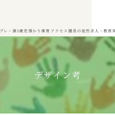
プレ・満3歳児
預かり保育
アクセス
園長の徒然
求人・教育
わかば（0～2歳児）
ひよこぐみ（1〜2歳児）
デザイン考
ふたばぐみ(満3歳児)