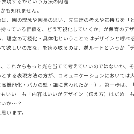
う表現するかという方法の問題
のかも知れません。
は、園の理念や園長の思い、先生達の考えや気持ちを「ど
の持っている価値を、どう可視化していくか」が保育のデ
も、理念の可視化・具体化ということではデザインと呼べ
って欲しいのだな」を読み取るのは、逆ルートというか「
、これからもっと光を当てて考えていいのではないか、そ
めとする表現方法の方が、コミュニケーションにおいては
化高機能化・バカの壁・誰に言われたか…）。第一歩は、
ンもいい」も「内容はいいがデザイン（伝え方）はだめ」
ないか…？
と思います。
-----------