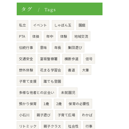
タグ
Tags
私立
イベント
しゃぼん玉
園庭
PTA
体操
年中
体験
地域交流
伝統行事
意味
年長
集団遊び
交通安全
富坂警察署
横断歩道
信号
野外体験
花まる学習会
書道
大筆
子育て支援
誰でも登園
多様な他者との出会い
未就園児
預かり保育
1歳
2歳
保育の必要性
小石川
親子遊び
子育て広場
わかば
リトミック
親子クラス
社会性
行事