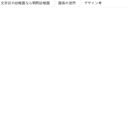
文京区の幼稚園なら明照幼稚園
園長の徒然
デザイン考