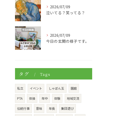
2026/07/09
泣いてる？笑ってる？
2026/07/09
今日の玄関の様子です。
タグ
Tags
私立
イベント
しゃぼん玉
園庭
PTA
体操
年中
体験
地域交流
伝統行事
意味
年長
集団遊び