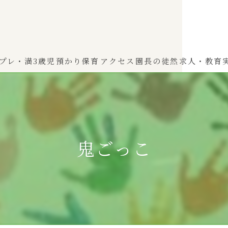
プレ・満3歳児
預かり保育
アクセス
園長の徒然
求人・教育
わかば（0～2歳児）
ひよこぐみ（1〜2歳児）
鬼ごっこ
ふたばぐみ(満3歳児)