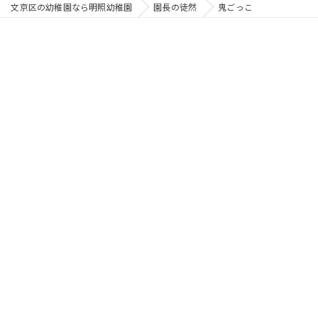
文京区の幼稚園なら明照幼稚園
園長の徒然
鬼ごっこ