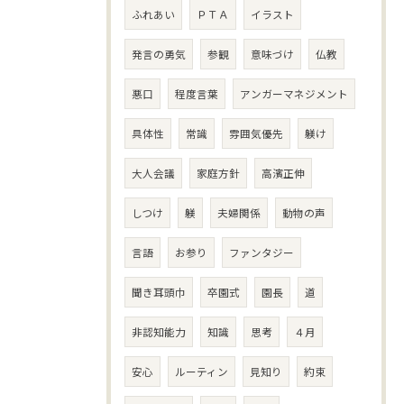
ふれあい
ＰＴＡ
イラスト
発言の勇気
参観
意味づけ
仏教
悪口
程度言葉
アンガーマネジメント
具体性
常識
雰囲気優先
躾け
大人会議
家庭方針
高濱正伸
しつけ
躾
夫婦関係
動物の声
言語
お参り
ファンタジー
聞き耳頭巾
卒園式
園長
道
非認知能力
知識
思考
４月
安心
ルーティン
見知り
約束