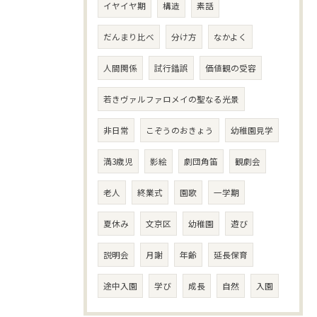
イヤイヤ期
構造
素話
だんまり比べ
分け方
なかよく
人間関係
試行錯誤
価値観の受容
若きヴァルファロメイの聖なる光景
非日常
こぞうのおきょう
幼稚園見学
満3歳児
影絵
劇団角笛
観劇会
老人
終業式
園歌
一学期
夏休み
文京区
幼稚園
遊び
説明会
月謝
年齢
延長保育
途中入園
学び
成長
自然
入園