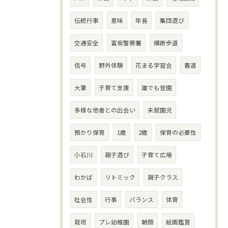
伝統行事
意味
年長
集団遊び
交通安全
富坂警察署
横断歩道
信号
野外体験
花まる学習会
書道
大筆
子育て支援
誰でも登園
多様な他者との出会い
未就園児
預かり保育
1歳
2歳
保育の必要性
小石川
親子遊び
子育て広場
わかば
リトミック
親子クラス
社会性
行事
バランス
体育
栽培
プレ幼稚園
朝顔
絵画鑑賞