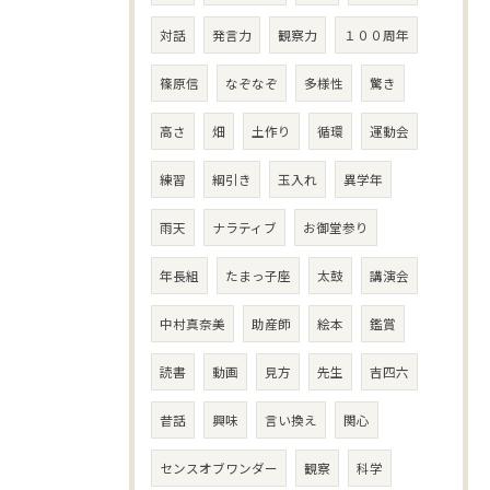
対話
発言力
観察力
１００周年
篠原信
なぞなぞ
多様性
驚き
高さ
畑
土作り
循環
運動会
練習
綱引き
玉入れ
異学年
雨天
ナラティブ
お御堂参り
年長組
たまっ子座
太鼓
講演会
中村真奈美
助産師
絵本
鑑賞
読書
動画
見方
先生
吉四六
昔話
興味
言い換え
関心
センスオブワンダー
観察
科学