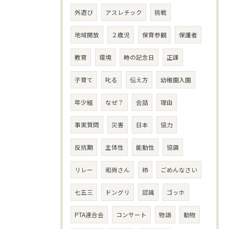
外遊び
アスレチック
挑戦
地域開放
２歳児
保育参観
保護者
教育
環境
時の記念日
正課
子育て
叱る
伝え方
幼稚園入園
年少組
なぜ？
会話
理由
事実質問
災害
日本
協力
反抗期
主体性
能動性
協調
リレー
和尚さん
柿
ごめんなさい
七五三
ドングリ
認識
ゴッホ
PTA連合会
コンサート
物語
動物