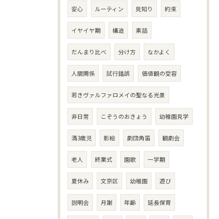
安心
ルーティン
見知り
約束
イヤイヤ期
構造
素話
だんまり比べ
分け方
なかよく
人間関係
試行錯誤
価値観の受容
若きヴァルファロメイの聖なる光景
非日常
こぞうのおきょう
幼稚園見学
満3歳児
影絵
劇団角笛
観劇会
老人
終業式
園歌
一学期
夏休み
文京区
幼稚園
遊び
説明会
月謝
年齢
延長保育