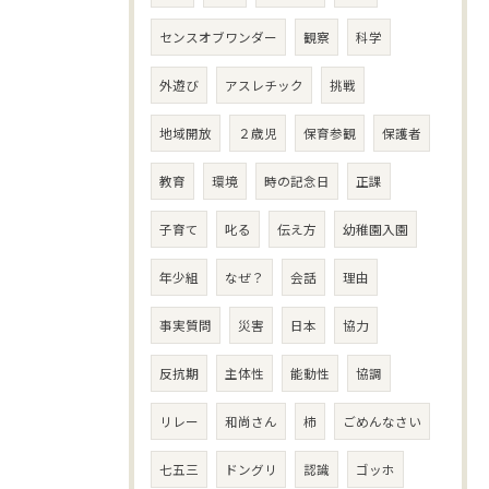
センスオブワンダー
観察
科学
外遊び
アスレチック
挑戦
地域開放
２歳児
保育参観
保護者
教育
環境
時の記念日
正課
子育て
叱る
伝え方
幼稚園入園
年少組
なぜ？
会話
理由
事実質問
災害
日本
協力
反抗期
主体性
能動性
協調
リレー
和尚さん
柿
ごめんなさい
七五三
ドングリ
認識
ゴッホ