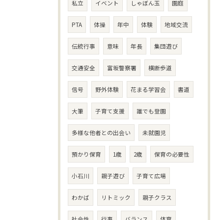
私立
イベント
しゃぼん玉
園庭
PTA
体操
年中
体験
地域交流
伝統行事
意味
年長
集団遊び
交通安全
富坂警察署
横断歩道
信号
野外体験
花まる学習会
書道
大筆
子育て支援
誰でも登園
多様な他者との出会い
未就園児
預かり保育
1歳
2歳
保育の必要性
小石川
親子遊び
子育て広場
わかば
リトミック
親子クラス
社会性
行事
バランス
体育