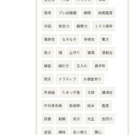
栽培
プレ幼稚園
朝顔
絵画鑑賞
対話
発言力
観察力
１００周年
篠原信
なぞなぞ
多様性
驚き
高さ
畑
土作り
循環
運動会
練習
綱引き
玉入れ
異学年
雨天
ナラティブ
お御堂参り
年長組
たまっ子座
太鼓
講演会
中村真奈美
助産師
絵本
鑑賞
読書
動画
見方
先生
吉四六
昔話
興味
言い換え
関心