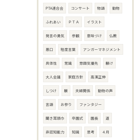
PTA連合会
コンサート
物語
動物
ふれあい
ＰＴＡ
イラスト
発言の勇気
参観
意味づけ
仏教
悪口
程度言葉
アンガーマネジメント
具体性
常識
雰囲気優先
躾け
大人会議
家庭方針
高濱正伸
しつけ
躾
夫婦関係
動物の声
言語
お参り
ファンタジー
聞き耳頭巾
卒園式
園長
道
非認知能力
知識
思考
４月