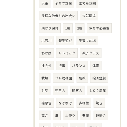
大筆
子育て支援
誰でも登園
多様な他者との出会い
未就園児
預かり保育
1歳
2歳
保育の必要性
小石川
親子遊び
子育て広場
わかば
リトミック
親子クラス
社会性
行事
バランス
体育
栽培
プレ幼稚園
朝顔
絵画鑑賞
対話
発言力
観察力
１００周年
篠原信
なぞなぞ
多様性
驚き
高さ
畑
土作り
循環
運動会