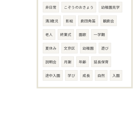
非日常
こぞうのおきょう
幼稚園見学
満3歳児
影絵
劇団角笛
観劇会
老人
終業式
園歌
一学期
夏休み
文京区
幼稚園
遊び
説明会
月謝
年齢
延長保育
途中入園
学び
成長
自然
入園