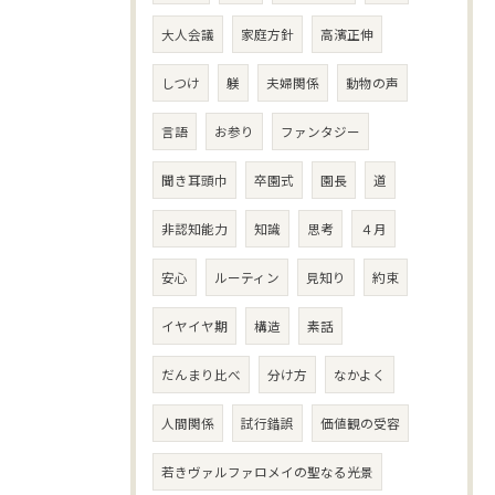
大人会議
家庭方針
高濱正伸
しつけ
躾
夫婦関係
動物の声
言語
お参り
ファンタジー
聞き耳頭巾
卒園式
園長
道
非認知能力
知識
思考
４月
安心
ルーティン
見知り
約束
イヤイヤ期
構造
素話
だんまり比べ
分け方
なかよく
人間関係
試行錯誤
価値観の受容
若きヴァルファロメイの聖なる光景