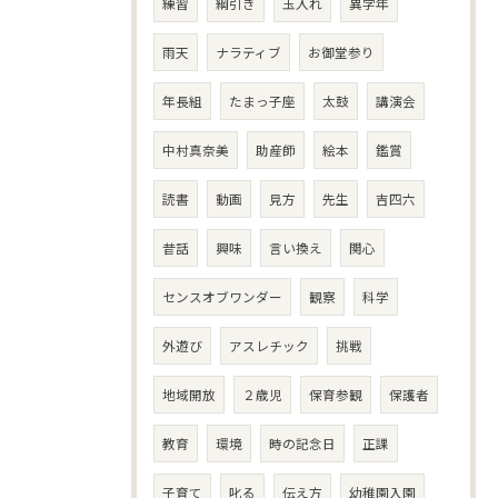
練習
綱引き
玉入れ
異学年
雨天
ナラティブ
お御堂参り
年長組
たまっ子座
太鼓
講演会
中村真奈美
助産師
絵本
鑑賞
読書
動画
見方
先生
吉四六
昔話
興味
言い換え
関心
センスオブワンダー
観察
科学
外遊び
アスレチック
挑戦
地域開放
２歳児
保育参観
保護者
教育
環境
時の記念日
正課
子育て
叱る
伝え方
幼稚園入園