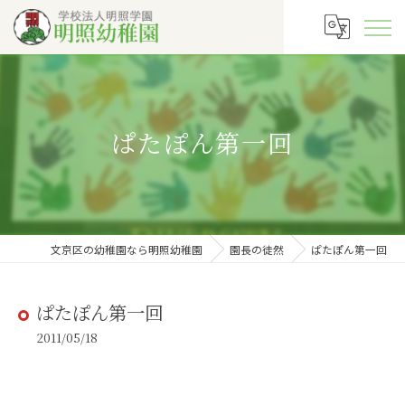
ぱたぽん第一回
文京区の幼稚園なら明照幼稚園
園長の徒然
ぱたぽん第一回
ぱたぽん第一回
2011/05/18