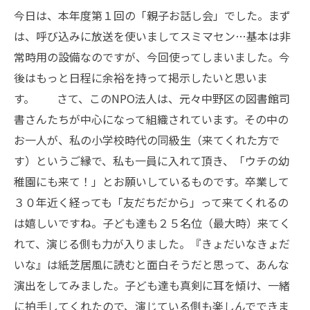
今日は、本年度第１回の「親子お話し会」でした。まず
は、呼び込みに放送を使いましてスミマセン…基本は非
常時用の設備なのですが、今回使ってしまいました。今
後はもっと日程に余裕を持って掲示したいと思いま
す。 さて、このNPO法人は、元々中野区の図書館司
書さんたちが中心になって組織されています。その中の
お一人が、私の小学校時代の同級生（来てくれた方で
す）というご縁で、私も一員に入れて頂き、「ウチの幼
稚園にも来て！」とお願いしているものです。卒業して
３０年近く経っても「友だちだから」って来てくれるの
は嬉しいですね。子ども達も２５名位（最大時）来てく
れて、演じる側も力が入りました。『きょだいなきょだ
いな』は紙芝居風に読むと面白そうだと思って、あんな
演出をしてみました。子ども達も真剣に耳を傾け、一緒
に拍手してくれたので、演じている側も楽しんでできま