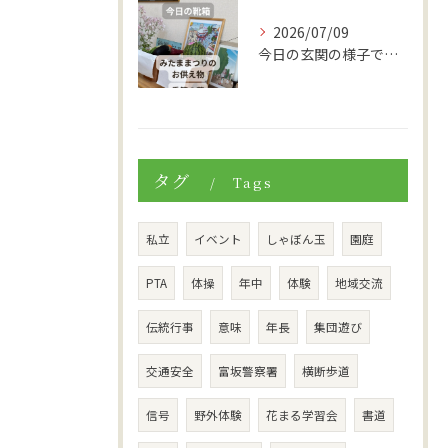
2026/07/09
今日の玄関の様子です。
タグ
Tags
私立
イベント
しゃぼん玉
園庭
PTA
体操
年中
体験
地域交流
伝統行事
意味
年長
集団遊び
交通安全
富坂警察署
横断歩道
信号
野外体験
花まる学習会
書道