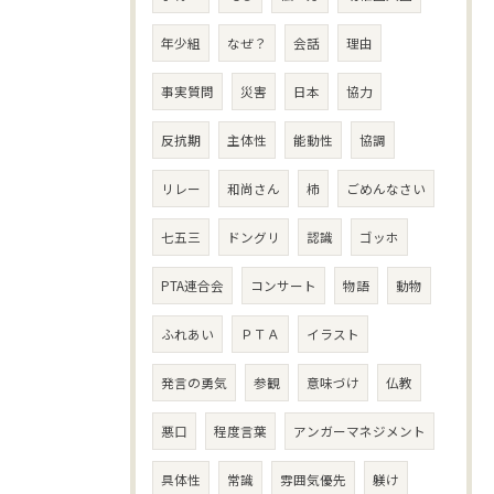
年少組
なぜ？
会話
理由
事実質問
災害
日本
協力
反抗期
主体性
能動性
協調
リレー
和尚さん
柿
ごめんなさい
七五三
ドングリ
認識
ゴッホ
PTA連合会
コンサート
物語
動物
ふれあい
ＰＴＡ
イラスト
発言の勇気
参観
意味づけ
仏教
悪口
程度言葉
アンガーマネジメント
具体性
常識
雰囲気優先
躾け