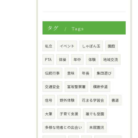
タグ
Tags
私立
イベント
しゃぼん玉
園庭
PTA
体操
年中
体験
地域交流
伝統行事
意味
年長
集団遊び
交通安全
富坂警察署
横断歩道
信号
野外体験
花まる学習会
書道
大筆
子育て支援
誰でも登園
多様な他者との出会い
未就園児