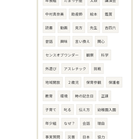
年長組
たまっ子座
太鼓
講演会
中村真奈美
助産師
絵本
鑑賞
読書
動画
見方
先生
吉四六
昔話
興味
言い換え
関心
センスオブワンダー
観察
科学
外遊び
アスレチック
挑戦
地域開放
２歳児
保育参観
保護者
教育
環境
時の記念日
正課
子育て
叱る
伝え方
幼稚園入園
年少組
なぜ？
会話
理由
事実質問
災害
日本
協力