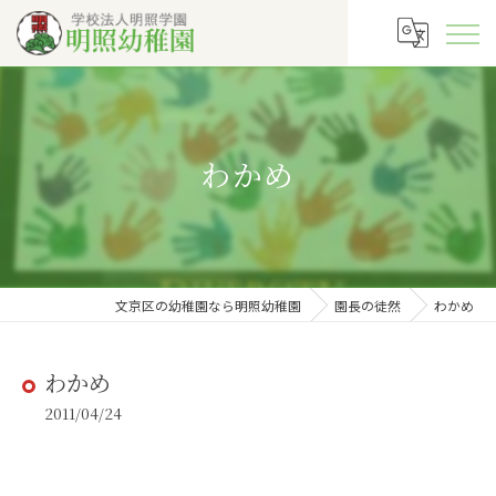
わかめ
文京区の幼稚園なら明照幼稚園
園長の徒然
わかめ
わかめ
2011/04/24