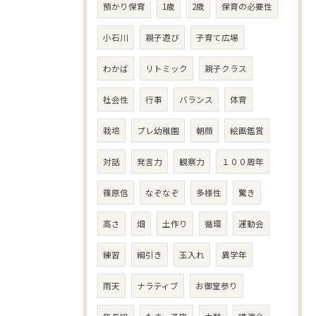
預かり保育
1歳
2歳
保育の必要性
小石川
親子遊び
子育て広場
わかば
リトミック
親子クラス
社会性
行事
バランス
体育
栽培
プレ幼稚園
朝顔
絵画鑑賞
対話
発言力
観察力
１００周年
篠原信
なぞなぞ
多様性
驚き
高さ
畑
土作り
循環
運動会
練習
綱引き
玉入れ
異学年
雨天
ナラティブ
お御堂参り