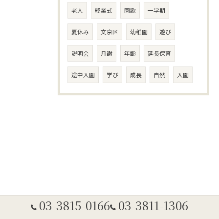
老人
終業式
園歌
一学期
夏休み
文京区
幼稚園
遊び
説明会
月謝
年齢
延長保育
途中入園
学び
成長
自然
入園
03-3815-0166
03-3811-1306