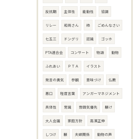
反抗期
主体性
能動性
協調
リレー
和尚さん
柿
ごめんなさい
七五三
ドングリ
認識
ゴッホ
PTA連合会
コンサート
物語
動物
ふれあい
ＰＴＡ
イラスト
発言の勇気
参観
意味づけ
仏教
悪口
程度言葉
アンガーマネジメント
具体性
常識
雰囲気優先
躾け
大人会議
家庭方針
高濱正伸
しつけ
躾
夫婦関係
動物の声