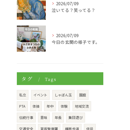
2026/07/09
泣いてる？笑ってる？
2026/07/09
今日の玄関の様子です。
タグ
Tags
私立
イベント
しゃぼん玉
園庭
PTA
体操
年中
体験
地域交流
伝統行事
意味
年長
集団遊び
交通安全
富坂警察署
横断歩道
信号