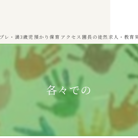
プレ・満3歳児
預かり保育
アクセス
園長の徒然
求人・教育
わかば（0～2歳児）
ひよこぐみ（1〜2歳児）
各々での
ふたばぐみ(満3歳児)