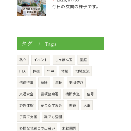
今日の玄関の様子です。
タグ
Tags
私立
イベント
しゃぼん玉
園庭
PTA
体操
年中
体験
地域交流
伝統行事
意味
年長
集団遊び
交通安全
富坂警察署
横断歩道
信号
野外体験
花まる学習会
書道
大筆
子育て支援
誰でも登園
多様な他者との出会い
未就園児