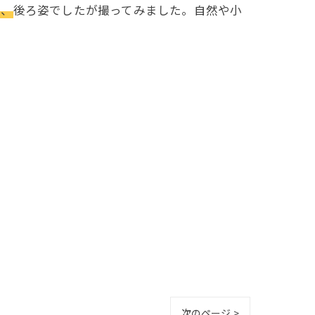
て、
後ろ姿でしたが撮ってみました。自然や小
次のページ >