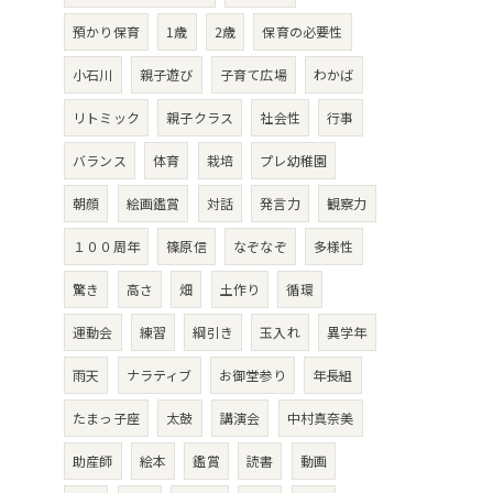
預かり保育
1歳
2歳
保育の必要性
小石川
親子遊び
子育て広場
わかば
リトミック
親子クラス
社会性
行事
バランス
体育
栽培
プレ幼稚園
朝顔
絵画鑑賞
対話
発言力
観察力
１００周年
篠原信
なぞなぞ
多様性
驚き
高さ
畑
土作り
循環
運動会
練習
綱引き
玉入れ
異学年
雨天
ナラティブ
お御堂参り
年長組
たまっ子座
太鼓
講演会
中村真奈美
助産師
絵本
鑑賞
読書
動画