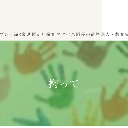
プレ・満3歳児
預かり保育
アクセス
園長の徒然
求人・教育
わかば（0～2歳児）
ひよこぐみ（1〜2歳児）
掬って
ふたばぐみ(満3歳児)