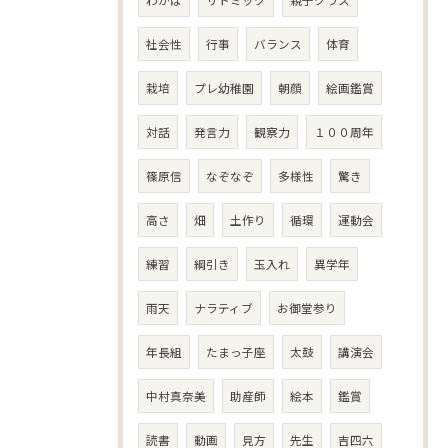
社会性
行事
バランス
体育
栽培
プレ幼稚園
朝顔
絵画鑑賞
対話
発言力
観察力
１００周年
篠原信
なぞなぞ
多様性
驚き
高さ
畑
土作り
循環
運動会
練習
綱引き
玉入れ
異学年
雨天
ナラティブ
お御堂参り
年長組
たまっ子座
太鼓
講演会
中村真奈美
助産師
絵本
鑑賞
読書
動画
見方
先生
吉四六