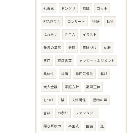
七五三
ドングリ
認識
ゴッホ
PTA連合会
コンサート
物語
動物
ふれあい
ＰＴＡ
イラスト
発言の勇気
参観
意味づけ
仏教
悪口
程度言葉
アンガーマネジメント
具体性
常識
雰囲気優先
躾け
大人会議
家庭方針
高濱正伸
しつけ
躾
夫婦関係
動物の声
言語
お参り
ファンタジー
聞き耳頭巾
卒園式
園長
道