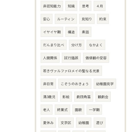
非認知能力
知識
思考
４月
安心
ルーティン
見知り
約束
イヤイヤ期
構造
素話
だんまり比べ
分け方
なかよく
人間関係
試行錯誤
価値観の受容
若きヴァルファロメイの聖なる光景
非日常
こぞうのおきょう
幼稚園見学
満3歳児
影絵
劇団角笛
観劇会
老人
終業式
園歌
一学期
夏休み
文京区
幼稚園
遊び