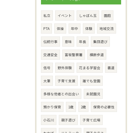
私立
イベント
しゃぼん玉
園庭
PTA
体操
年中
体験
地域交流
伝統行事
意味
年長
集団遊び
交通安全
富坂警察署
横断歩道
信号
野外体験
花まる学習会
書道
大筆
子育て支援
誰でも登園
多様な他者との出会い
未就園児
預かり保育
1歳
2歳
保育の必要性
小石川
親子遊び
子育て広場
わかば
リトミック
親子クラス