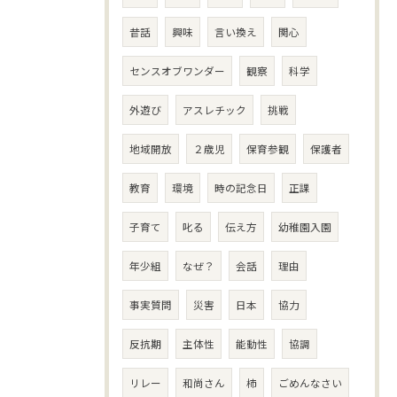
昔話
興味
言い換え
関心
センスオブワンダー
観察
科学
外遊び
アスレチック
挑戦
地域開放
２歳児
保育参観
保護者
教育
環境
時の記念日
正課
子育て
叱る
伝え方
幼稚園入園
年少組
なぜ？
会話
理由
事実質問
災害
日本
協力
反抗期
主体性
能動性
協調
リレー
和尚さん
柿
ごめんなさい