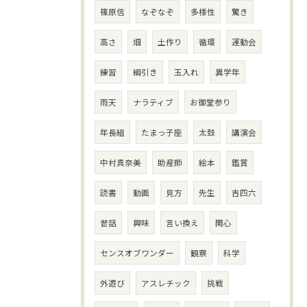
篠原信
なぞなぞ
多様性
驚き
高さ
畑
土作り
循環
運動会
練習
綱引き
玉入れ
異学年
雨天
ナラティブ
お御堂参り
年長組
たまっ子座
太鼓
講演会
中村真奈美
助産師
絵本
鑑賞
読書
動画
見方
先生
吉四六
昔話
興味
言い換え
関心
センスオブワンダー
観察
科学
外遊び
アスレチック
挑戦