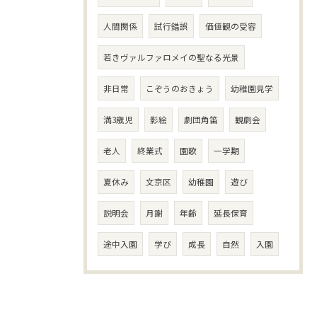
人間関係
試行錯誤
価値観の受容
若きヴァルファロメイの聖なる光景
非日常
こぞうのおきょう
幼稚園見学
満3歳児
影絵
劇団角笛
観劇会
老人
終業式
園歌
一学期
夏休み
文京区
幼稚園
遊び
説明会
月謝
年齢
延長保育
途中入園
学び
成長
自然
入園