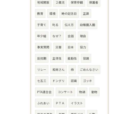
地域開放
２歳児
保育参観
保護者
教育
環境
時の記念日
正課
子育て
叱る
伝え方
幼稚園入園
年少組
なぜ？
会話
理由
事実質問
災害
日本
協力
反抗期
主体性
能動性
協調
リレー
和尚さん
柿
ごめんなさい
七五三
ドングリ
認識
ゴッホ
PTA連合会
コンサート
物語
動物
ふれあい
ＰＴＡ
イラスト