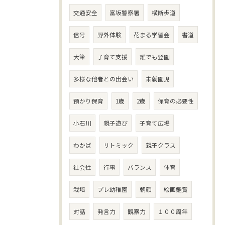
交通安全
富坂警察署
横断歩道
信号
野外体験
花まる学習会
書道
大筆
子育て支援
誰でも登園
多様な他者との出会い
未就園児
預かり保育
1歳
2歳
保育の必要性
小石川
親子遊び
子育て広場
わかば
リトミック
親子クラス
社会性
行事
バランス
体育
栽培
プレ幼稚園
朝顔
絵画鑑賞
対話
発言力
観察力
１００周年