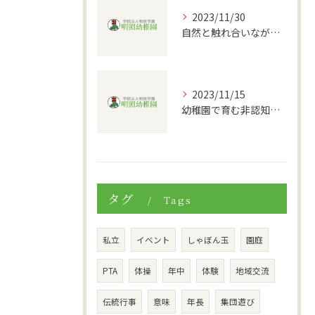
2023/11/30
自然と触れ合いながら学ぶ！幼児教育において重要な環境と生物観察の取り組み
2023/11/15
幼稚園で育む非認知的能力「好奇心」の大切さとは？
タグ
Tags
私立
イベント
しゃぼん玉
園庭
PTA
体操
年中
体験
地域交流
伝統行事
意味
年長
集団遊び