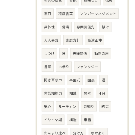
発言の勇気
参観
意味づけ
仏教
悪口
程度言葉
アンガーマネジメント
具体性
常識
雰囲気優先
躾け
大人会議
家庭方針
高濱正伸
しつけ
躾
夫婦関係
動物の声
言語
お参り
ファンタジー
聞き耳頭巾
卒園式
園長
道
非認知能力
知識
思考
４月
安心
ルーティン
見知り
約束
イヤイヤ期
構造
素話
だんまり比べ
分け方
なかよく